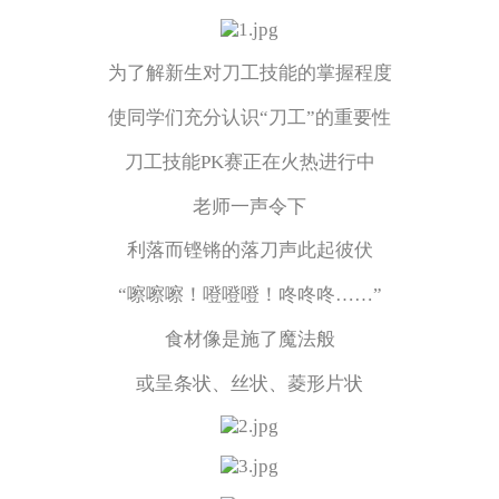
为了解新生对刀工技能的掌握程度
使同学们充分认识“刀工”的重要性
刀工技能PK赛正在火热进行中
老师一声令下
利落而铿锵的落刀声此起彼伏
“嚓嚓嚓！噔噔噔！咚咚咚……”
食材像是施了魔法般
或呈条状、丝状、菱形片状