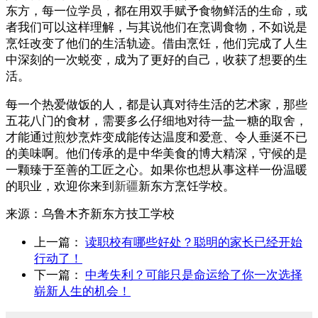
东方，每一位学员，都在用双手赋予食物鲜活的生命，或
者我们可以这样理解，与其说他们在烹调食物，不如说是
烹饪改变了他们的生活轨迹。借由烹饪，他们完成了人生
中深刻的一次蜕变，成为了更好的自己，收获了想要的生
活。
每一个热爱做饭的人，都是认真对待生活的艺术家，那些
五花八门的食材，需要多么仔细地对待一盐一糖的取舍，
才能通过煎炒烹炸变成能传达温度和爱意、令人垂涎不已
的美味啊。他们传承的是中华美食的博大精深，守候的是
一颗臻于至善的工匠之心。如果你也想从事这样一份温暖
的职业，欢迎你来到
新疆
新东方烹饪学校。
来源：
乌鲁木齐新东方技工学校
上一篇：
读职校有哪些好处？聪明的家长已经开始
行动了！
下一篇：
中考失利？可能只是命运给了你一次选择
崭新人生的机会！