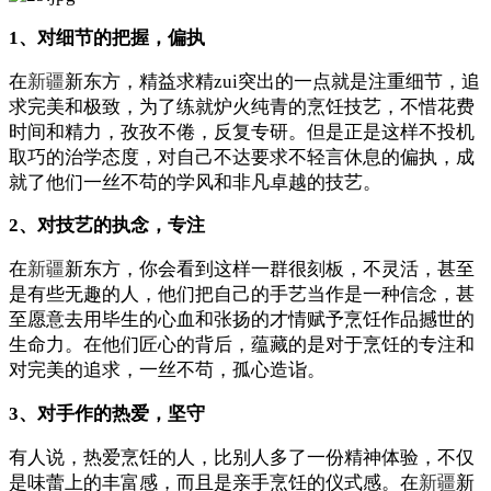
1、对细节的把握，偏执
在
新疆
新东方，精益求精zui突出的一点就是注重细节，追
求完美和极致，为了练就炉火纯青的烹饪技艺，不惜花费
时间和精力，孜孜不倦，反复专研。但是正是这样不投机
取巧的治学态度，对自己不达要求不轻言休息的偏执，成
就了他们一丝不苟的学风和非凡卓越的技艺。
2、对技艺的执念，专注
在
新疆
新东方，你会看到这样一群很刻板，不灵活，甚至
是有些无趣的人，他们把自己的手艺当作是一种信念，甚
至愿意去用毕生的心血和张扬的才情赋予烹饪作品撼世的
生命力。在他们匠心的背后，蕴藏的是对于烹饪的专注和
对完美的追求，一丝不苟，孤心造诣。
3、对手作的热爱，坚守
有人说，热爱烹饪的人，比别人多了一份精神体验，不仅
是味蕾上的丰富感，而且是亲手烹饪的仪式感。在
新疆
新