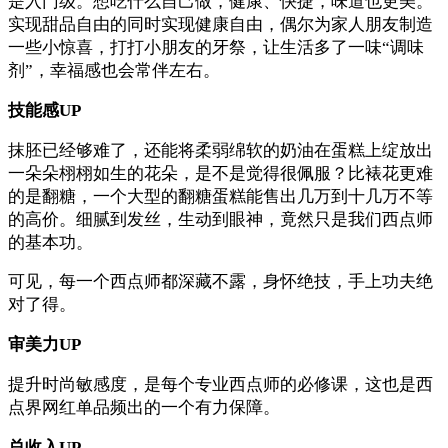
是入门级。想吃什么自己做，健康、快捷，味道也更美。
实现甜品自由的同时实现健康自由，偶尔为家人朋友制造
一些小惊喜，打打小朋友的牙祭，让生活多了一味“调味
剂”，幸福感也会常伴左右。
技能感UP
抹胚已经够难了，还能将柔弱绵软的奶油在蛋糕上绽放出
一朵朵栩栩如生的花朵，是不是觉得很佩服？比裱花更难
的是翻糖，一个大型的翻糖蛋糕能售出几万到十几万不等
的高价。细腻到发丝，生动到眼神，竟然只是我们西点师
的基本功。
可见，每一个西点师都深藏不露，身怀绝技，手上功夫绝
对了得。
审美力UP
提升时尚敏感度，是每个专业西点师的必修课，这也是西
点界网红单品频出的一个有力保障。
总收入UP