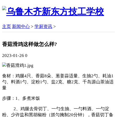
主页
新闻中心
>
学厨资讯
>
香菇滑鸡这样做怎么样?
2023-01-26
0
食材：鸡腿4只、香菇8朵、葱姜蒜适量、生抽2勺、耗油1
勺、料酒1勺、淀粉1勺、盐2克、糖2克、千岛源山茶油适
量
步骤：1、多煮米饭
2、鸡腿去骨切丁、一勺生抽、一勺料酒、一勺淀
粉、少许盐和黑胡椒粉（抓匀腌制20分钟），香菇切丁备