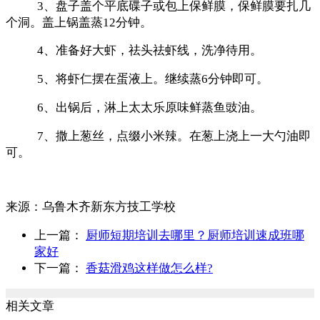
3、盘子盖个平底碟子或包上保鲜膜，保鲜膜要扎几
个洞。盖上锅盖蒸12分钟。
4、准备好大虾，祛头祛虾线，洗净待用。
5、将虾仁摆在蛋液上。继续蒸6分钟即可。
6、出锅后，淋上太太乐原味鲜蒸鱼豉油。
7、撒上葱丝，点缀小米辣。在葱上浇上一大勺油即
可。
来源：
乌鲁木齐新东方技工学校
上一篇：
厨师短期培训去哪里？厨师培训速成班哪
家好
下一篇：
香菇滑鸡这样做怎么样?
相关文章