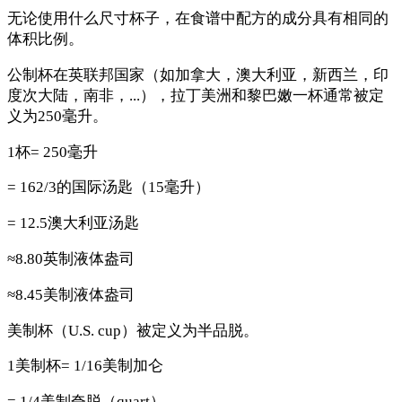
无论使用什么尺寸杯子，在食谱中配方的成分具有相同的
体积比例。
公制杯在英联邦国家（如加拿大，澳大利亚，新西兰，印
度次大陆，南非，...），拉丁美洲和黎巴嫩一杯通常被定
义为250毫升。
1杯= 250毫升
= 162/3的国际汤匙（15毫升）
= 12.5澳大利亚汤匙
≈8.80英制液体盎司
≈8.45美制液体盎司
美制杯（U.S. cup）被定义为半品脱。
1美制杯= 1/16美制加仑
= 1/4美制夸脱（quart）