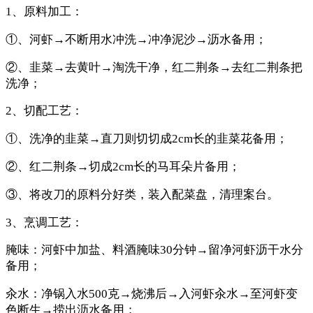
1、原料加工：
①、河虾→不断用水冲洗→冲净泥沙→沥水备用；
②、韭菜→去黄叶→淘洗干净，红二荆条→去红二荆条把
洗净；
2、切配工艺：
①、洗净的韭菜→直刀则切切成2cm长的韭菜花备用；
②、红二荆条→切成2cm长的马耳朵片备用；
③、将改刀的原料分好类，装入配菜盘，清理案台。
3、烹调工艺：
腌味：河虾中加盐、料酒腌味30分钟→留净河虾沥干水分
备用；
汆水：净锅入水500克→烧沸后→入河虾汆水→至河虾变
色断生→捞出沥水备用；