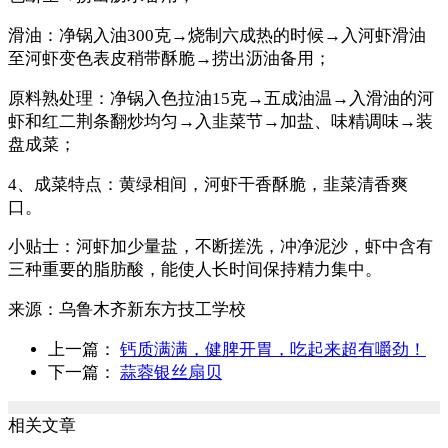
滑油：净锅入油300克→烧制六成热的时候→入河虾滑油
至河虾变色表皮稍带酥脆→捞出沥油备用；
原料熟处理：净锅入色拉油15克→五成油温→入滑油的河
虾和红二荆条翻炒均匀→入韭菜节→加盐、味精调味→装
盘成菜；
4、成菜特点：黄绿相间，河虾干香酥脆，韭菜清香爽
口。
小贴士：河虾加少量盐，不断搓洗，冲净泥沙，虾中含有
三种重要的脂肪酸，能使人长时间保持精力集中。
来源：
乌鲁木齐新东方技工学校
上一篇：
钙质满满，健脾开胃，吃起来超有嚼劲！
下一篇：
蒜蓉银丝扇贝
相关文章