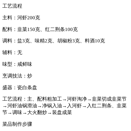
工艺流程
主料：河虾200克
配料：韭菜150克、红二荆条100克
调料：盐3克、味精2克、胡椒粉3克、料酒10克
辅料：无
味型：咸鲜味
烹调技法：炒
盛器：瓷白条盘
工艺流程：主、配料粗加工→河虾淘净→韭菜切成韭菜节
→河虾油锅滑油→净锅入油→入河虾→入红二荆条、韭菜
节→调味→大火翻炒→装盘成菜
菜品制作步骤