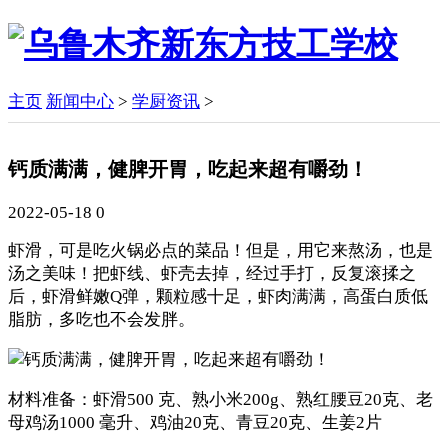
主页
新闻中心
>
学厨资讯
>
钙质满满，健脾开胃，吃起来超有嚼劲！
2022-05-18
0
虾滑，可是吃火锅必点的菜品！但是，用它来熬汤，也是
汤之美味！把虾线、虾壳去掉，经过手打，反复滚揉之
后，虾滑鲜嫩Q弹，颗粒感十足，虾肉满满，高蛋白质低
脂肪，多吃也不会发胖。
材料准备：虾滑500 克、熟小米200g、熟红腰豆20克、老
母鸡汤1000 毫升、鸡油20克、青豆20克、生姜2片