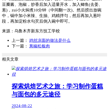
豆瓣酱、泡椒，炒香后加入适量开水，加入鲫鱼(去姜、
葱)，zui小火焖煮10分钟（中间翻一次)。然后捞出放碗
中，锅中加小米辣、生抽、鸡精拌匀，然后再加入葱叶
段，再加淀粉水勾芡后倒入碗中即可。
来源：
乌鲁木齐新东方技工学校
上一篇：
鸡丝凉面的做法是什么
下一篇：
葱椒松板肉
相关文章
探索烘焙艺术之旅：学习制作蛋糕
与面包的多元途径
2024-08-22