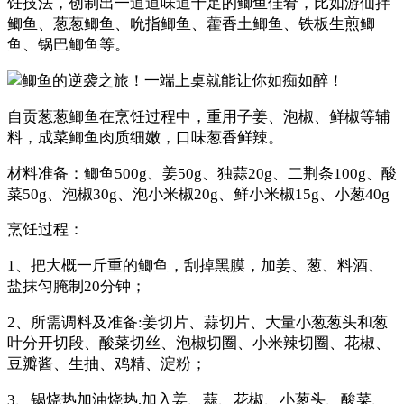
饪技法，创制出一道道味道十足的鲫鱼佳肴，比如游仙拌
鲫鱼、葱葱鲫鱼、吮指鲫鱼、藿香土鲫鱼、铁板生煎鲫
鱼、锅巴鲫鱼等。
自贡葱葱鲫鱼在烹饪过程中，重用子姜、泡椒、鲜椒等辅
料，成菜鲫鱼肉质细嫩，口味葱香鲜辣。
材料准备：鲫鱼500g、姜50g、独蒜20g、二荆条100g、酸
菜50g、泡椒30g、泡小米椒20g、鲜小米椒15g、小葱40g
烹饪过程：
1、把大概一斤重的鲫鱼，刮掉黑膜，加姜、葱、料酒、
盐抹匀腌制20分钟；
2、所需调料及准备:姜切片、蒜切片、大量小葱葱头和葱
叶分开切段、酸菜切丝、泡椒切圈、小米辣切圈、花椒、
豆瓣酱、生抽、鸡精、淀粉；
3、锅烧热加油烧热,加入姜、蒜、花椒、小葱头、酸菜、