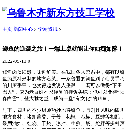
主页
新闻中心
>
学厨资讯
>
鲫鱼的逆袭之旅！一端上桌就能让你如痴如醉！
2022-05-13
0
鲫鱼肉质细嫩，味道鲜美。在我国各大菜系中，都有以鲫
鱼为原料烹制的地方名菜。一条普通的鲫鱼到了心灵手巧
的川厨手里，也变得越发诱人垂涎——既可以做得“下里
巴人”，成为老百姓不忍停箸的拌饭美味；也可以变得“阳
春白雪”，登大雅之堂，成为一盘“有文化”的鲫鱼。
时下，四川的不少厨师巧妙地将鲫鱼，与别具风味的四川
地方食材，诸如藿香、子姜、花椒、泡椒、豆瓣等相配，
采用油炸、红烧、干烧、凉拌、生煎、焖、炝拌等多种烹