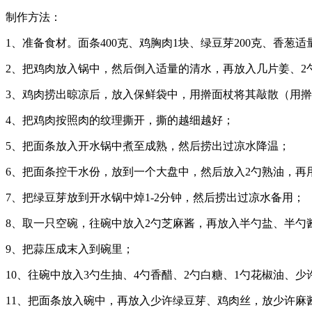
制作方法：
1、准备食材。面条400克、鸡胸肉1块、绿豆芽200克、香葱适
2、把鸡肉放入锅中，然后倒入适量的清水，再放入几片姜、2
3、鸡肉捞出晾凉后，放入保鲜袋中，用擀面杖将其敲散（用
4、把鸡肉按照肉的纹理撕开，撕的越细越好；
5、把面条放入开水锅中煮至成熟，然后捞出过凉水降温；
6、把面条控干水份，放到一个大盘中，然后放入2勺熟油，再
7、把绿豆芽放到开水锅中焯1-2分钟，然后捞出过凉水备用；
8、取一只空碗，往碗中放入2勺芝麻酱，再放入半勺盐、半勺
9、把蒜压成末入到碗里；
10、往碗中放入3勺生抽、4勺香醋、2勺白糖、1勺花椒油、
11、把面条放入碗中，再放入少许绿豆芽、鸡肉丝，放少许麻