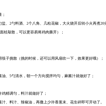
量；
勺盐、2勺料酒、2个八角、几粒花椒，大火烧开后转小火再煮20
擀面杖敲散，可以更容易将鸡肉撕开）；
用筷子挑散（挑的时候，还可以用风扇吹一下，效果更好哦）；
酱油、5勺清水，朝一个方向搅拌均匀，麻酱汁就做好了；
少许鸡精调匀，料汁就做好了；
酱汁、料汁、辣椒油，再撒上少许香葱末、花生碎即可开动了。