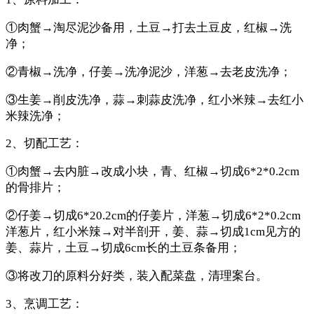
①肉蟹→淘尽泥沙备用，土豆→打去土豆皮，红椒→洗
净；
②青椒→洗净，仔姜→洗净泥沙，洋葱→去老皮洗净；
③生姜→削皮洗净，蒜→刺蒜皮洗净，红小米辣→去红小
米辣洗净；
2、切配工艺：
①肉蟹→去内脏→改成小块，青、红椒→切成6*2*0.2cm
的骨排片；
②仔姜→切成6*20.2cm的仔姜片，洋葱→切成6*2*0.2cm
洋葱片，红小米辣→对半剖开，姜、蒜→切成1cm见方的
姜、蒜片，土豆→切成6cm长的土豆条备用；
③将改刀的原料分好类，装入配菜盘，清理案台。
3、烹调工艺：