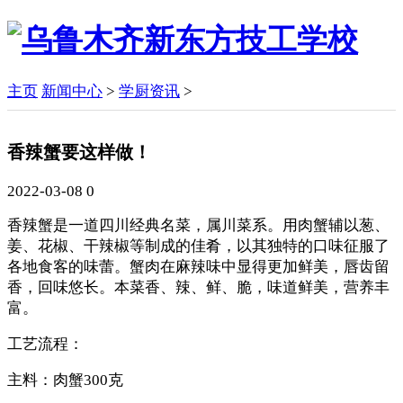
主页
新闻中心
>
学厨资讯
>
香辣蟹要这样做！
2022-03-08
0
香辣蟹是一道四川经典名菜，属川菜系。用肉蟹辅以葱、
姜、花椒、干辣椒等制成的佳肴，以其独特的口味征服了
各地食客的味蕾。蟹肉在麻辣味中显得更加鲜美，唇齿留
香，回味悠长。本菜香、辣、鲜、脆，味道鲜美，营养丰
富。
工艺流程：
主料：肉蟹300克