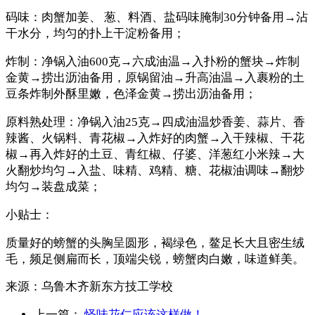
码味：肉蟹加姜、 葱、料酒、盐码味腌制30分钟备用→沾
干水分，均匀的扑上干淀粉备用；
炸制：净锅入油600克→六成油温→入扑粉的蟹块→炸制
金黄→捞出沥油备用，原锅留油→升高油温→入裹粉的土
豆条炸制外酥里嫩，色泽金黄→捞出沥油备用；
原料熟处理：净锅入油25克→四成油温炒香姜、蒜片、香
辣酱、火锅料、青花椒→入炸好的肉蟹→入干辣椒、干花
椒→再入炸好的土豆、青红椒、仔婆、洋葱红小米辣→大
火翻炒均匀→入盐、味精、鸡精、糖、花椒油调味→翻炒
均匀→装盘成菜；
小贴士：
质量好的螃蟹的头胸呈圆形，褐绿色，鳌足长大且密生绒
毛，频足侧扁而长，顶端尖锐，螃蟹肉白嫩，味道鲜美。
来源：
乌鲁木齐新东方技工学校
上一篇：
怪味花仁应该这样做！