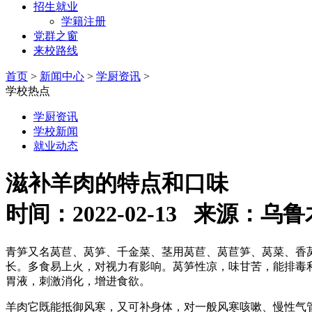
招生就业
学籍注册
党群之窗
来校路线
首页
>
新闻中心
>
学厨资讯
>
学校热点
学厨资讯
学校新闻
就业动态
滋补羊肉的特点和口味
时间：2022-02-13 来源
青笋又名莴苣、莴笋、千金菜、茎用莴苣、莴苣笋、莴菜、香
长。多食易上火，对视力有影响。莴笋性凉，味甘苦，能排毒
胃液，刺激消化，增进食欲。
羊肉它既能抵御风寒，又可补身体，对一般风寒咳嗽、慢性气