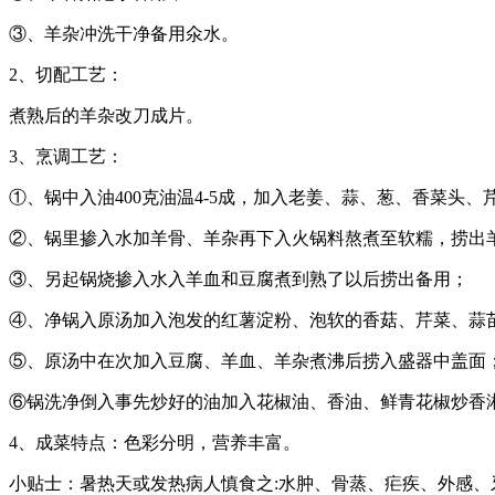
③、羊杂冲洗干净备用氽水。
2、切配工艺：
煮熟后的羊杂改刀成片。
3、烹调工艺：
①、锅中入油400克油温4-5成，加入老姜、蒜、葱、香菜头
②、锅里掺入水加羊骨、羊杂再下入火锅料熬煮至软糯，捞出
③、另起锅烧掺入水入羊血和豆腐煮到熟了以后捞出备用；
④、净锅入原汤加入泡发的红薯淀粉、泡软的香菇、芹菜、蒜
⑤、原汤中在次加入豆腐、羊血、羊杂煮沸后捞入盛器中盖面
⑥锅洗净倒入事先炒好的油加入花椒油、香油、鲜青花椒炒香
4、成菜特点：色彩分明，营养丰富。
小贴士：暑热天或发热病人慎食之:水肿、骨蒸、疟疾、外感、