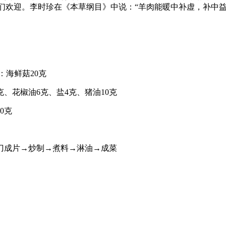
人们欢迎。李时珍在《本草纲目》中说：“羊肉能暖中补虚，补中
：海鲜菇20克
克、花椒油6克、盐4克、猪油10克
0克
刀成片→炒制→煮料→淋油→成菜