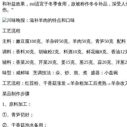
和补益效果，zui适宜于冬季食用，故被称作冬令补品，深受
伤。”
工艺流程
主料：嫩豆腐100克、羊杂碎50克、羊肉50克、青笋50克 配料
调料：香料30克、胡椒粉2克、料酒10克、鲜花椒8克、香油12
辅料：香菜20克、芹菜20克、姜15克、葱25克、蒜20克、洋葱2
味型：咸鲜味 烹调技法：氽、炒、熬、煮 盛器：小盘碗
工艺流程：红苕粉、干香菇涨发→羊杂粗加工后煮熟→羊杂改
菜品制作步骤
1、原料加工：
①、青笋切好；
②、干香菇泡水备用；