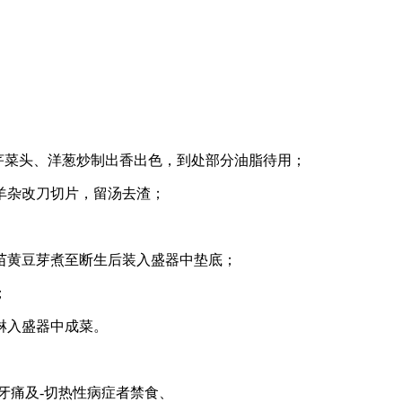
、芹菜头、洋葱炒制出香出色，到处部分油脂待用；
羊杂改刀切片，留汤去渣；
苗黄豆芽煮至断生后装入盛器中垫底；
；
淋入盛器中成菜。
牙痛及-切热性病症者禁食、