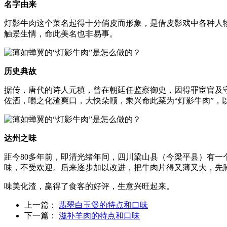
名字由来
灯影牛肉这个菜名起得十分俏皮而形象，是借皮影戏中各种人
触景生情，命此美名也非易事。
历史典故
据传，唐代的诗人元稹，曾在朝廷任监察御史，因得罪宦官及守
佐酒，嚼之化渣爽口，大快朵颐，乘兴命此菜为“灯影牛肉”，
达州之味
距今80多年前，即清光绪年间，四川梁山县（今梁平县）有
味，不受欢迎。后来逐步加以改进，把牛肉片得又薄又大，先
味美化渣，赢得了食客的好评，生意兴旺起来。
上一篇：
翡翠白玉煲的特点和口味
下一篇：
滋补羊肉的特点和口味