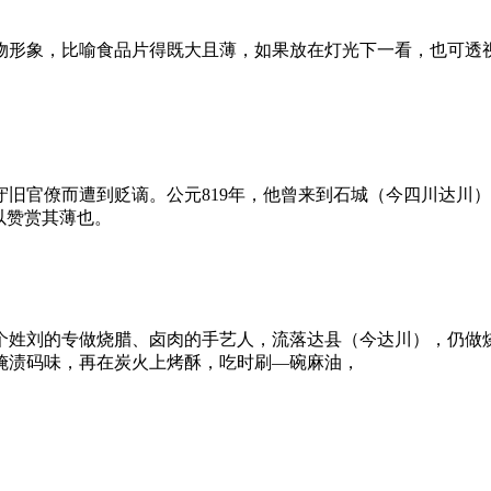
物形象，比喻食品片得既大且薄，如果放在灯光下一看，也可透
旧官僚而遭到贬谪。公元819年，他曾来到石城（今四川达川
以赞赏其薄也。
一个姓刘的专做烧腊、卤肉的手艺人，流落达县（今达川），仍做
腌渍码味，再在炭火上烤酥，吃时刷—碗麻油，