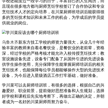
学校还能度过一段学习的日子，丰富自己的人生阅历，而
且现在很多地方都与厨师烹饪学校签订了合作协议和专业
烹饪技术人才的定向培养，在川菜厨师班培训后能获得很
多的烹饪技术知识和未来工作的机会，为学成后的学员提
供就业的岗位。
乌鲁木齐
新东方技工学校的师资力量强大，从业几十年经
验丰富的教师来自着名餐饮业，是餐饮业的老前辈，资格
深，经过学校的严格考核才能允许入校传授烹饪技术；教
室设施设备先进，设备专门配备了从国外引进的先进设备
供学生操作使用，充分保障学生能掌握厨师培训后的相关
烹饪技术，也能保障每位学员都能够操作大型的先进技术
设备，为今后进入星级酒店工作打牢基础，做好准备。
学川菜可以去厨师培训班，有很多的选择，根据自己的兴
趣爱好、职业前景，提前做好思想准备和人生规划，选择
好学校和课程后先实地考察下，再做出正确的决定，并朝
者成为一名好的川菜厨师而努力奋斗。