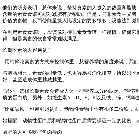
他们的研究表明，总体来说，坚持食素的人摄入的热量和脂肪
含量的素食食谱可能对减肥有所帮助。但是，与非素食主义者
价值的食物，反而使能量摄入比设定的要多很多，没能达到减
在制定素食食谱时，应该像对待非素食食谱一样谨慎，确保它们
得，但是素食的饮食常常难以满足。
长期吃素的人容易贫血
“用纯粹吃素食的方式来控制体重，从营养学的角度来说，我们
与脂肪相比，素食的能量低，也更容易被消化排空，所以只吃
好，甚至造成体重越减越重。
“另外，选择长期素食会造成人体一些营养成分的缺乏。”营
质的蛋白质。另外，如维生素A、D、E、K以及铁、锌、钙等
“比如缺铁，容易引起贫血。动物性食物里含有很多二价铁，
她提醒，动物性蛋白质和植物性蛋白质需要保证一定的比例，
减肥的人可多吃些鱼肉瘦肉