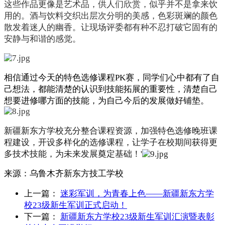
这些作品更像是艺术品，供人们欣赏，似乎并不是拿来饮
用的。酒与饮料交织出层次分明的美感，色彩斑斓的颜色
散发着迷人的幽香。让现场评委都有种不忍打破它固有的
安静与和谐的感觉。
相信通过今天的特色选
修课程PK
赛，同学们心中都有了自
己想法，都能清楚的认识到技能拓展的重要性，清楚自己
想要进修哪方面的技能，为自己今后的发展做好铺垫。
新疆新东方学校充分整合课程资源，加强特色选修晚班课
程建设，开设多样化的选修课程，让学子在校期间获得更
多技术技能，为未来发展奠定基础！'
来源：
乌鲁木齐新东方技工学校
上一篇：
迷彩军训，为青春上色——新疆新东方学
校23级新生军训正式启动！
下一篇：
新疆新东方学校23级新生军训汇演暨表彰