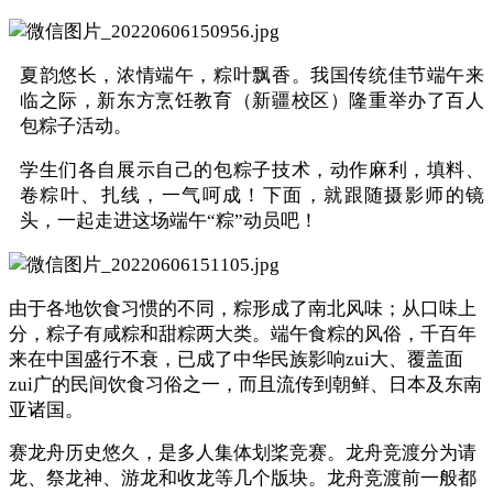
夏韵悠长，浓情端午，粽叶飘香。我国传统佳节端午来
临之际，新东方烹饪教育（新疆校区）隆重举办了百人
包粽子活动。
学生们各自展示自己的包粽子技术，动作麻利，填料、
卷粽叶、扎线，一气呵成！下面，就跟随摄影师的镜
头，一起走进这场端午“粽”动员吧！
由于各地饮食习惯的不同，粽形成了南北风味；从口味上
分，粽子有咸粽和甜粽两大类。端午食粽的风俗，千百年
来在中国盛行不衰，已成了中华民族影响zui大、覆盖面
zui广的民间饮食习俗之一，而且流传到朝鲜、日本及东南
亚诸国。
赛龙舟历史悠久，是多人集体划桨竞赛。龙舟竞渡分为请
龙、祭龙神、游龙和收龙等几个版块。龙舟竞渡前一般都