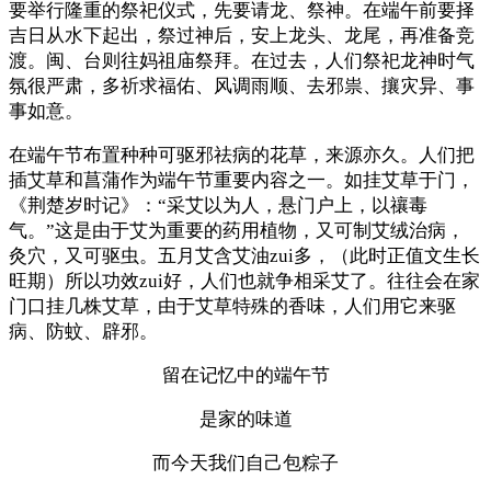
要举行隆重的祭祀仪式，先要请龙、祭神。在端午前要择
吉日从水下起出，祭过神后，安上龙头、龙尾，再准备竞
渡。闽、台则往妈祖庙祭拜。在过去，人们祭祀龙神时气
氛很严肃，多祈求福佑、风调雨顺、去邪祟、攘灾异、事
事如意。
在端午节布置种种可驱邪祛病的花草，来源亦久。人们把
插艾草和菖蒲作为端午节重要内容之一。如挂艾草于门，
《荆楚岁时记》：“采艾以为人，悬门户上，以禳毒
气。”这是由于艾为重要的药用植物，又可制艾绒治病，
灸穴，又可驱虫。五月艾含艾油zui多，（此时正值文生长
旺期）所以功效zui好，人们也就争相采艾了。往往会在家
门口挂几株艾草，由于艾草特殊的香味，人们用它来驱
病、防蚊、辟邪。
留在记忆中的端午节
是家的味道
而今天我们自己包粽子