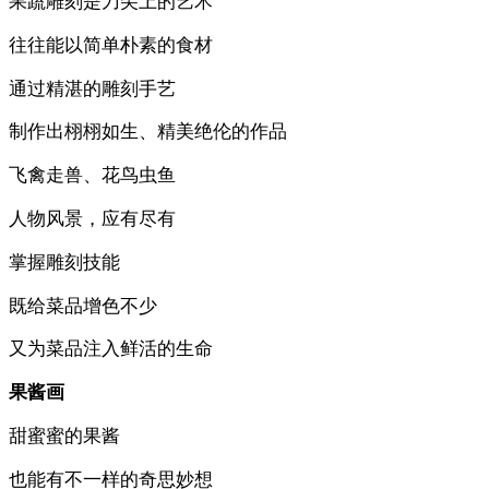
果蔬雕刻是刀尖上的艺术
往往能以简单朴素的食材
通过精湛的雕刻手艺
制作出栩栩如生、精美绝伦的作品
飞禽走兽、花鸟虫鱼
人物风景，应有尽有
掌握雕刻技能
既给菜品增色不少
又为菜品注入鲜活的生命
果酱画
甜蜜蜜的果酱
也能有不一样的奇思妙想