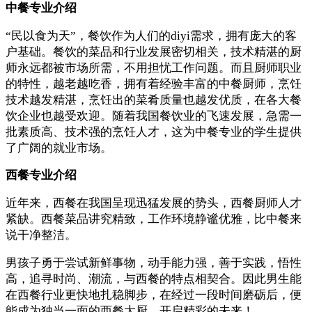
中餐专业介绍
“民以食为天”，餐饮作为人们的diyi需求，拥有庞大的客
户基础。餐饮的菜品和行业发展密切相关，技术精湛的厨
师永远都被市场所需，不用担忧工作问题。而且厨师职业
的特性，越老越吃香，拥有着经验丰富的中餐厨师，烹饪
技术越发精湛，烹饪出的菜肴质量也越发优质，在各大餐
饮企业也越受欢迎。随着我国餐饮业的飞速发展，急需一
批素质高、技术强的烹饪人才，这为中餐专业的学生提供
了广阔的就业市场。
西餐专业介绍
近年来，西餐在我国呈现迅猛发展的势头，西餐厨师人才
紧缺。西餐菜品讲究精致，工作环境静谧优雅，比中餐来
说干净整洁。
男孩子勇于尝试新鲜事物，动手能力强，善于实践，悟性
高，追寻时尚、潮流，与西餐的特点相契合。因此男生能
在西餐行业更快地扎稳脚步，在经过一段时间磨砺后，便
能成为独当一面的西餐大厨，开启精彩的未来！