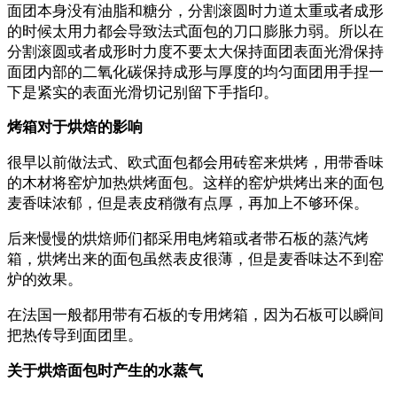
面团本身没有油脂和糖分，分割滚圆时力道太重或者成形
的时候太用力都会导致法式面包的刀口膨胀力弱。所以在
分割滚圆或者成形时力度不要太大保持面团表面光滑保持
面团内部的二氧化碳保持成形与厚度的均匀面团用手捏一
下是紧实的表面光滑切记别留下手指印。
烤箱对于烘焙的影响
很早以前做法式、欧式面包都会用砖窑来烘烤，用带香味
的木材将窑炉加热烘烤面包。这样的窑炉烘烤出来的面包
麦香味浓郁，但是表皮稍微有点厚，再加上不够环保。
后来慢慢的烘焙师们都采用电烤箱或者带石板的蒸汽烤
箱，烘烤出来的面包虽然表皮很薄，但是麦香味达不到窑
炉的效果。
在法国一般都用带有石板的专用烤箱，因为石板可以瞬间
把热传导到面团里。
关于烘焙面包时产生的水蒸气