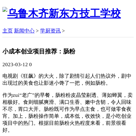
主页
新闻中心
>
学厨资讯
>
小成本创业项目推荐：肠粉
2023-03-12
0
电视剧《狂飙》的大火，除了剧情引起人们热议外，剧中
出现过的美食也让影迷小馋了一把，例如肠粉。
作为zui“老广”的早餐，肠粉粉皮晶莹剔透、薄如蝉翼，卖
相极好。食则细腻爽滑、满口生香、嫩中含韧，令人回味
不尽，胃口大开。肠粉既可作为早点主食，也可做零食夜
宵。加上，肠粉操作简单，成本低，收效快，是小吃创业
项目中的热门。根据目前肠粉火热程度来看，前景很看
好。