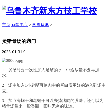
主页
新闻中心
>
学厨资讯
>
煲猪骨汤的窍门
2023-01-31
0
1
、煲汤时要一次性加入足够的水，中途尽量不要再加
水。
2
、汤中加入
1
小匙醋可使肉中的蛋白质更好的渗入到汤中
去。
3
、加点海蛎干和老蛏干可以去掉猪肉的腥味，还可以为
猪骨汤带来一股香甜、回味无穷的味道。