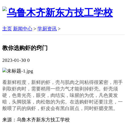
主页
新闻中心
>
学厨资讯
>
教你选购虾的窍门
2023-01-30
0
看新鲜程度，新鲜的虾，壳与肌肉之间粘得很紧密，用手
剥取虾肉时，需要稍用一些力气才能剥掉虾壳。虾壳须
硬，色青光亮，眼突，肉结实，味腥的为优，凡色黄发
暗，头脚脱落，肉松散的为劣。在选购虾时还要注意，一
般喂了药的病虾，虾皮会有黑白斑点，同时虾腮变黑。
来源：
乌鲁木齐新东方技工学校