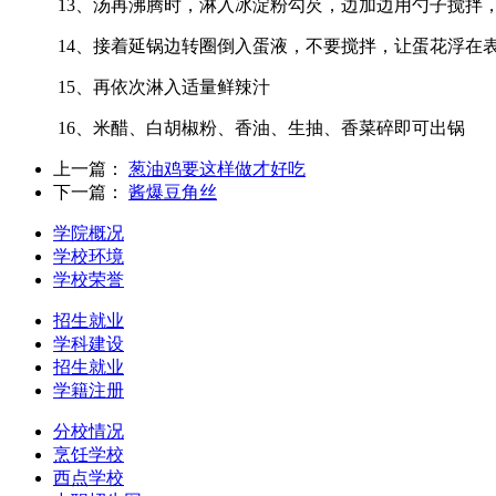
13、汤再沸腾时，淋入冰淀粉勾芡，边加边用勺子搅拌，
14、接着延锅边转圈倒入蛋液，不要搅拌，让蛋花浮在
15、再依次淋入适量鲜辣汁
16、米醋、白胡椒粉、香油、生抽、香菜碎即可出锅
上一篇：
葱油鸡要这样做才好吃
下一篇：
酱爆豆角丝
学院概况
学校环境
学校荣誉
招生就业
学科建设
招生就业
学籍注册
分校情况
烹饪学校
西点学校