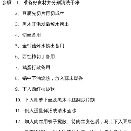
步骤：1、准备好食材并分别清洗干净
2、豆腐先切片再切成丝
3、黑木耳泡发后焯水捞出
4、切丝备用
5、金针菇焯水捞出备用
6、西红柿切丁备用
7、鸡蛋打散备用
8、锅中下油烧热，放入蒜末爆香
9、下入西红柿炒软
10、下入胡萝卜丝及黑木耳丝翻炒片刻
11、倒入适量鲜汤或清水煮沸
12、加入肉丝用筷子搅散、待肉丝变色后，马上下入豆腐