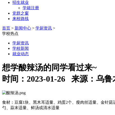
招生就业
学籍注册
党群之窗
来校路线
首页
>
新闻中心
>
学厨资讯
>
学校热点
学厨资讯
学校新闻
就业动态
想学酸辣汤的同学看过来~
时间：2023-01-26 来源
食材：豆腐1块、黑木耳适量、鸡蛋2个、瘦肉丝适量、金针菇
勺、蒜末适量、鲜汤或清水适量