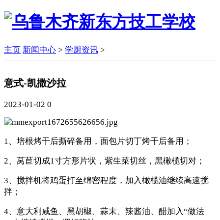
主页
新闻中心
>
学厨资讯
>
意式-凯撒沙拉
2023-01-02
0
1、培根烤干后撕碎备用，面包片切丁烤干后备用；
2、莴苣切成1寸方形片状，紫生菜切丝，黑橄榄切对；
3、搅拌机将鸡蛋打至绵密程度，加入橄榄油继续高速搅
拌；
4、意大利咸鱼、黑胡椒、蒜末、辣酱油、醋加入“做法