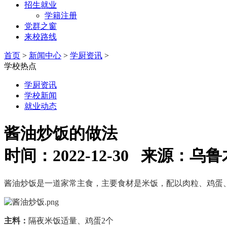
招生就业
学籍注册
党群之窗
来校路线
首页
>
新闻中心
>
学厨资讯
>
学校热点
学厨资讯
学校新闻
就业动态
酱油炒饭的做法
时间：2022-12-30 来源
酱油炒饭是一道家常主食，主要食材是米饭，配以肉粒、鸡蛋
主料：
隔夜米饭适量、鸡蛋
2个