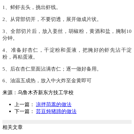
1、鲜虾去头，挑出虾线。
2、从背部切开，不要切透，展开做成片状。
3、全部切片后，放入姜丝，胡椒粉，黄酒和盐，腌制10
分钟。
4、准备好杏仁，干淀粉和蛋液，把腌好的虾先沾干淀
粉，再粘蛋液。
5、后在杏仁里面沾满杏仁；逐一做好备用。
6、油温五成热，放入中火炸至金黄即可
来源：
乌鲁木齐新东方技工学校
上一篇：
凉拌茼蒿的做法
下一篇：
芸豆炖猪蹄的做法
相关文章