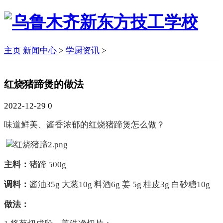
主页
新闻中心
>
学厨资讯
>
红烧猪蹄煲的做法
2022-12-29
0
味道鲜美、酱香浓郁的红烧猪蹄煲怎么做？
主料：
猪蹄
500g
调料：
酱油
35g 大葱10g 料酒6g 姜 5g 桂皮3g 白砂糖10g
做法：