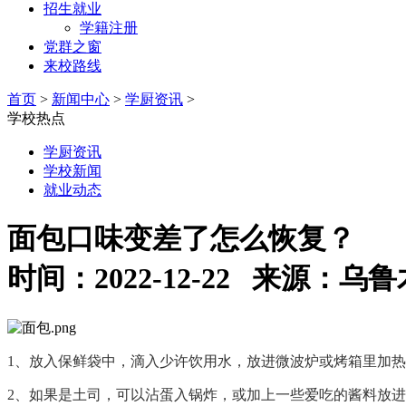
招生就业
学籍注册
党群之窗
来校路线
首页
>
新闻中心
>
学厨资讯
>
学校热点
学厨资讯
学校新闻
就业动态
面包口味变差了怎么恢复？
时间：2022-12-22 来源
1
、放入保鲜袋中，滴入少许饮用水，放进微波炉或烤箱里加热
2
、如果是土司，可以沾蛋入锅炸，或加上一些爱吃的酱料放进