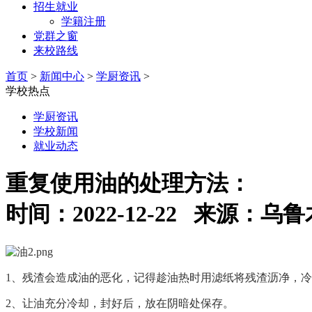
招生就业
学籍注册
党群之窗
来校路线
首页
>
新闻中心
>
学厨资讯
>
学校热点
学厨资讯
学校新闻
就业动态
重复使用油的处理方法：
时间：2022-12-22 来源
1
、残渣会造成油的恶化，记得趁油热时用滤纸将残渣沥净，冷
2
、让油充分冷却，封好后，放在阴暗处保存。