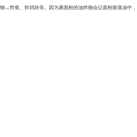
物
→
炸鱼、炸鸡块等。因为裹面粉的油炸物会让面粉散落油中，污染