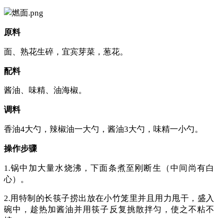
原料
面、熟花生碎，宜宾芽菜，葱花。
配料
酱油、味精、油海椒。
调料
香油4大勺，辣椒油一大勺，酱油3大勺，味精一小勺。
操作步骤
1.锅中加大量水烧沸，下面条煮至刚断生（中间尚有白
心）。
2.用特制的长筷子捞出放在小竹笼里并且用力甩干，盛入
碗中，趁热加酱油并用筷子反复挑散拌匀，使之不粘不