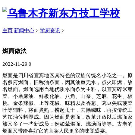
主页
新闻中心
>
学厨资讯
>
燃面做法
2022-11-29
0
燃面是四川省宜宾地区具特色的汉族传统名小吃之一。原
名叙府燃面，旧称油条面，因其油重无水，点火即燃，故
名燃面。燃面选用当地优质水面条为主料，以宜宾碎米芽
菜、小磨麻油、鲜板化油、八角、山奈、芝麻、花生、核
桃、金条辣椒、上等花椒、味精以及香葱、豌豆尖或菠菜
叶等辅料，将面煮熟，捞起甩干，去除碱味，再按传统工
艺加油佐料即成。因为燃面是素面，改革开放以后燃面家
族又多了一些新成员：例如荤燃面、燃汤面等等。古老的
燃面又带给喜好它的宜宾人民更多的味觉盛宴。