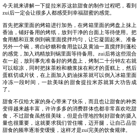
今天就来讲解一下提拉米苏这款甜食的制作过程吧，看到
zui后一定会让很多人都感受到幸福甜蜜的感觉。
首先把家里面的烤箱进行加热，在烤箱里面的烤盘上抹上
香油，铺好备用的烤纸，放到干净的台面上等待使用。把
食用醋和豆浆倒到碗里面搅拌均匀，让它凝固起来。准备
另外一个碗，将白砂糖和食用盐以及黄油一直搅拌到蓬松
的感觉，加入鸡精放到锅里面等待备用。zui后将这些混合
在一起，放到事先准备好的烤盘上，烤制二十分钟左右就
可以晾凉，同时把抹茶粉和糖浆抹在刚才的蛋糕上，然后
蛋糕切成片状，在上面加入奶油抹茶就可以倒入冰箱里面
冷冻一段时间，一款美味的甜食提拉米苏就算大功告成
了。
甜食不仅给大家的身心带来了快乐，而且也让甜食的种类
变得越来越丰富，许许多多的消费群体也都非常喜欢吃甜
食，不过甜食虽然很美味，但是合理地控制好甜食的摄入
量也很重要，这就要求我们管住嘴，迈开腿，让自己品尝
甜食的频率逐渐变缓慢，这样才是zui完美的饮食规律。