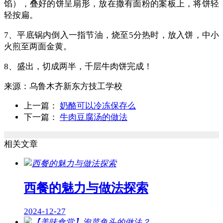
馅），叠好的饼呈扇形，放在撒有面粉的案板上，将饼轻
轻按扁。
7、平底锅内倒入一指节油，烧至5分热时，放入饼，中小
火煎至两面金黄。
8、盛出，切成两半，千层牛肉饼完成！
来源：
乌鲁木齐新东方技工学校
上一篇：
奶酪可以冷冻保存么
下一篇：
牛肉豆腐汤的做法
相关文章
西餐的魅力与做法探索
2024-12-27