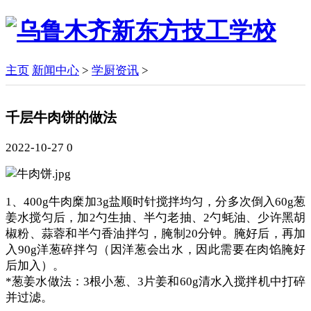
主页
新闻中心
>
学厨资讯
>
千层牛肉饼的做法
2022-10-27
0
1、400g牛肉糜加3g盐顺时针搅拌均匀，分多次倒入60g葱
姜水搅匀后，加2勺生抽、半勺老抽、2勺蚝油、少许黑胡
椒粉、蒜蓉和半勺香油拌匀，腌制20分钟。腌好后，再加
入90g洋葱碎拌匀（因洋葱会出水，因此需要在肉馅腌好
后加入）。
*葱姜水做法：3根小葱、3片姜和60g清水入搅拌机中打碎
并过滤。