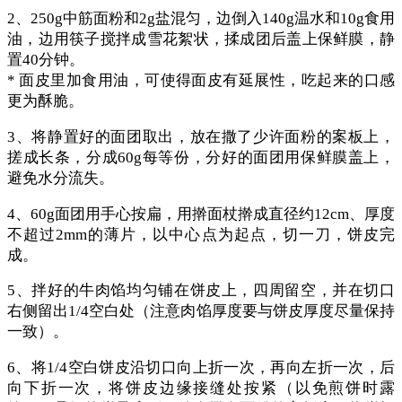
2、250g中筋面粉和2g盐混匀，边倒入140g温水和10g食用
油，边用筷子搅拌成雪花絮状，揉成团后盖上保鲜膜，静
置40分钟。
* 面皮里加食用油，可使得面皮有延展性，吃起来的口感
更为酥脆。
3、将静置好的面团取出，放在撒了少许面粉的案板上，
搓成长条，分成60g每等份，分好的面团用保鲜膜盖上，
避免水分流失。
4、60g面团用手心按扁，用擀面杖擀成直径约12cm、厚度
不超过2mm的薄片，以中心点为起点，切一刀，饼皮完
成。
5、拌好的牛肉馅均匀铺在饼皮上，四周留空，并在切口
右侧留出1/4空白处（注意肉馅厚度要与饼皮厚度尽量保持
一致）。
6、将1/4空白饼皮沿切口向上折一次，再向左折一次，后
向下折一次，将饼皮边缘接缝处按紧（以免煎饼时露