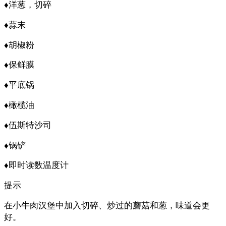
♦洋葱，切碎
♦蒜末
♦胡椒粉
♦保鲜膜
♦平底锅
♦橄榄油
♦伍斯特沙司
♦锅铲
♦即时读数温度计
提示
在小牛肉汉堡中加入切碎、炒过的蘑菇和葱，味道会更
好。