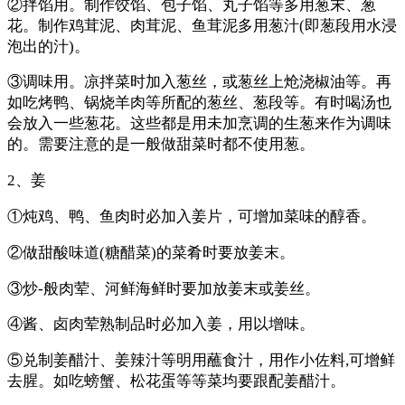
②拌馅用。制作饺馅、包子馅、丸子馅等多用葱末、葱
花。制作鸡茸泥、肉茸泥、鱼茸泥多用葱汁(即葱段用水浸
泡出的汁)。
③调味用。凉拌菜时加入葱丝，或葱丝上炝浇椒油等。再
如吃烤鸭、锅烧羊肉等所配的葱丝、葱段等。有时喝汤也
会放入一些葱花。这些都是用未加烹调的生葱来作为调味
的。需要注意的是一般做甜菜时都不使用葱。
2、姜
①炖鸡、鸭、鱼肉时必加入姜片，可增加菜味的醇香。
②做甜酸味道(糖醋菜)的菜肴时要放姜末。
③炒-般肉荤、河鲜海鲜时要加放姜末或姜丝。
④酱、卤肉荤熟制品时必加入姜，用以增味。
⑤兑制姜醋汁、姜辣汁等明用蘸食汁，用作小佐料,可增鲜
去腥。如吃螃蟹、松花蛋等等菜均要跟配姜醋汁。