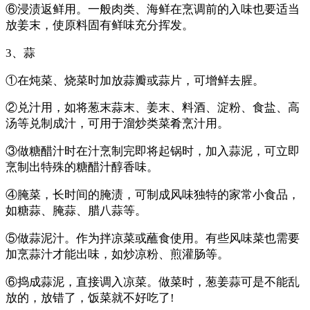
⑥浸渍返鲜用。一般肉类、海鲜在烹调前的入味也要适当
放姜末，使原料固有鲜味充分挥发。
3、蒜
①在炖菜、烧菜时加放蒜瓣或蒜片，可增鲜去腥。
②兑汁用，如将葱末蒜末、姜末、料酒、淀粉、食盐、高
汤等兑制成汁，可用于溜炒类菜肴烹汁用。
③做糖醋汁时在汁烹制完即将起锅时，加入蒜泥，可立即
烹制出特殊的糖醋汁醇香味。
④腌菜，长时间的腌渍，可制成风味独特的家常小食品，
如糖蒜、腌蒜、腊八蒜等。
⑤做蒜泥汁。作为拌凉菜或蘸食使用。有些风味菜也需要
加烹蒜汁才能出味，如炒凉粉、煎灌肠等。
⑥捣成蒜泥，直接调入凉菜。做菜时，葱姜蒜可是不能乱
放的，放错了，饭菜就不好吃了!