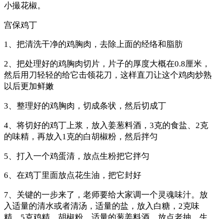
小撮花椒。
宫保鸡丁
1、把清洗干净的鸡胸肉，去除上面的经络和脂肪
2、把处理好的鸡胸肉切片，片子的厚度大概在0.8厘米，
然后用刀轻轻的给它击领花刀，这样直刀让这个鸡肉炒熟
以后更加鲜嫩
3、整理好的鸡胸肉，切成条状，然后切成丁
4、将切好的鸡丁上浆，放入姜葱料酒，3克的食盐、2克
的味精，再放入1克的白胡椒粉，然后拌匀
5、打入一个鸡蛋清，放点生粉把它拌匀
6、在鸡丁里面放点花生油，把它封好
7、关键的一步来了，老师要给大家调一个灵魂味汁。放
入适量的清水或者清汤，适量的盐，放入白糖，2克味
精，5克鸡精，胡椒粉，适量的葱姜料酒、放点老抽，生