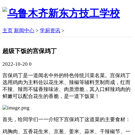
主页
新闻中心
>
学厨资讯
>
超级下饭的宫保鸡丁
2022-10-20
0
宫保鸡丁是一道闻名中外的特色传统川菜名菜。宫保鸡丁
选用鸡肉为主料佐以花生米、辣椒等辅料烹制而成，红而
不辣、辣而不猛香辣味浓、肉质滑脆，其入口鲜辣鸡肉的
鲜嫩可以配合花生的香脆，是一道下饭
菜！
首先，给同学们一一介绍下宫保鸡丁这道菜的主要食材：
鸡胸肉、五香花生米、京葱、姜米、蒜米、干辣椒节、一