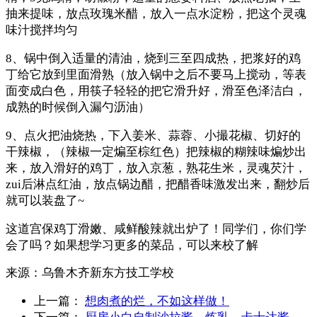
抽来提味，放点玫瑰米醋，放入一点水淀粉，把这个灵魂
味汁搅拌均匀
8、锅中倒入适量的清油，烧到三至四成热，把浆好的鸡
丁给它放到里面滑熟（放入锅中之后不要马上搅动，等表
面变成白色，用筷子轻轻的把它滑升好，滑至色泽洁白，
成熟的时候倒入漏勺沥油）
9、点火把油烧热，下入姜米、蒜蓉、小撮花椒、切好的
干辣椒，（辣椒一定煸至棕红色）把辣椒的糊辣味煸炒出
来，放入滑好的鸡丁，放入京葱，熟花生米，灵魂芡汁，
zui后淋点红油，放点锅边醋，把醋香味激发出来，翻炒后
就可以装盘了~
这道宫保鸡丁滑嫩、咸鲜酸辣就出炉了！同学们，你们学
会了吗？如果想学习更多的菜品，可以来校了解
来源：
乌鲁木齐新东方技工学校
上一篇：
想肉煮的烂，不如这样做！