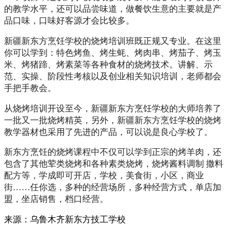
的教学水平，还可以品尝味道，做餐饮生意的主要就是产
品口味，口味好客源才会比较多。
新疆新东方烹饪学校的烧烤培训班既正规又专业。在这里
你可以学到：特色烤鱼、烤生蚝、烤肉串、烤茄子、烤玉
米、烤猪蹄、烤素菜等各种食材的烧烤技术。讲解、示
范、实操、阶段性考核以及创业相关知识培训，老师都会
手把手教会。
从烧烤培训开设至今，新疆新东方烹饪学校的大师培养了
一批又一批烧烤精英，另外，新疆新东方烹饪学校的烧烤
教学器材也采用了先进的产品，可以说是良心学校了。
新东方烹饪的烧烤课程中不仅可以学到正宗的烤羊肉，还
包含了其他荤类烧烤和各种素类烧烤，烧烤酱料调制 撒料
配方等，学成即可开店，学校，美食街，小区，商业
街……任你选，多种的经营场所，多种经营方式，单店加
盟，坐店销售，档口经营。
来源：
乌鲁木齐新东方技工学校