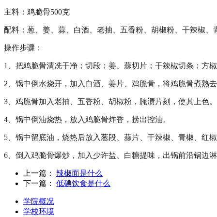
主料：鸡脆骨500克
配料：葱、姜、蒜、白酒、老抽、五香粉、胡椒粉、干辣椒、
操作步骤：
1、把鸡脆骨清冼干净；切段；姜、蒜切片；干辣椒切条；方
2、锅中倒水烧开，加入白酒、姜片、鸡脆骨，将鸡脆骨煮熟
3、鸡脆骨加入老抽、五香粉、胡椒粉，腌渍片刻，使其上色。
4、锅中倒油烧热，放入鸡脆骨炸香，捞出控油。
5、锅中留底油，烧热后放入葱段、蒜片、干辣椒、青椒、红
6、倒入鸡脆骨爆炒，加入少许盐、白糖提味，出锅前沿锅边
上一篇：
辣椒面是什么
下一篇：
低碘饮食是什么
学院概况
学校环境