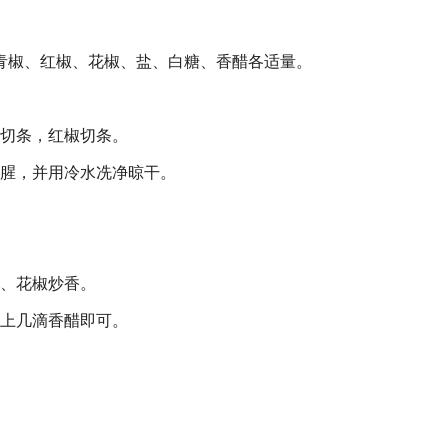
青椒、红椒、花椒、盐、白糖、香醋各适量。
椒切条，红椒切条。
去腥，并用冷水冼净晾干。
椒、花椒炒香。
淋上几滴香醋即可。