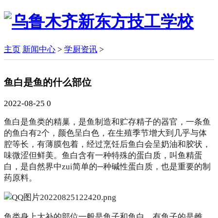
主页
新闻中心
>
学厨资讯
>
鱼白是鱼的什么部位
2022-08-25
0
鱼白是鱼类的精巢，是鱼制造和贮存精子的器官，一条鱼
的鱼白有2个，颜色呈白色，在生殖季节增大到几乎与体
腔等长，有薄膜包着，经过烹饪后鱼白会呈奶油和胶状，
味微涩但鲜美。鱼白含有一种特殊的蛋白质，叫鱼精蛋
白，是自然界中zui简单的─种碱性蛋白质，也是重要的制
药原料。
鱼类身上大补的部位一般是鱼子和鱼白，有鱼子的是雌