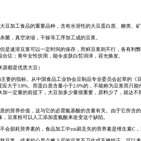
是大豆加工食品的重要品种，含有水溶性的大豆蛋白质、糖类、
浆杀菌，真空浓缩，干燥等工序加工成的豆浆。
，但是速溶豆浆可以一定时间的保存，而鲜豆浆则不行，各有利
综合症；青年女性饮用，能令皮肤白皙润泽，容光焕发。
来源都是优质大豆）
ui主要的指标。从中国食品工业协会豆制品专业委员会起草的《
浓度应大于3.8%。而蛋白质含量小于2.0%的，不能称为豆浆而
加一定量的前提下，大豆加多少量很重要，原料少了，就达不到
白质的营养价值，这与它的必需氨基酸的含量有关。由于它所含的
味，豆浆粉可以人工添加蛋氨酸来改变这个缺陷。
不会损耗营养素的，食品加工中zui易丢失的营养素是维生素C，
己熬豆浆，或者担心早点摊上买的豆浆不卫生或不够纯正，可以