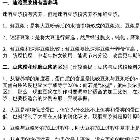
一、速溶豆浆粉有营养吗
速溶豆浆粉有营养，但是速溶豆浆粉营养不如鲜豆浆。
1、鲜豆浆：是将大豆粉碎后的水抽提物形成的豆浆液。豆浆
2、速溶豆浆：是将大豆进行筛选，然后经过脱皮，钝化，磨
3、鲜豆浆和速溶豆浆比较：鲜豆浆要比速溶豆浆营养价值高
力，防癌抗癌；中老年妇女饮用，能调节内分泌，改善更年期
二、豆浆粉和现磨豆浆的区别
（比较前提：豆浆与豆浆粉原料
1、从营养学的角度看，蛋白质的含量是比较豆浆与豆浆粉的z
其蛋白质浓度也应大于或等于2.0%；而若是“浓型”，蛋白质
区别。那么，现磨豆浆在制作时要调整好适合的加工比例，在水
浆，也要按适合的比例冲服，容易掌握。
2、大豆是植物优质蛋白，但它为什么比不上鱼类和蛋类的蛋
低，也就限制了大豆在人体的消化吸收。现磨豆浆就是原汁原
3、豆浆与豆浆粉在加工过程中，即大豆在加工过程中基本上是
4、从食用的方便性看，如果你是上班族，没有更多的时间自