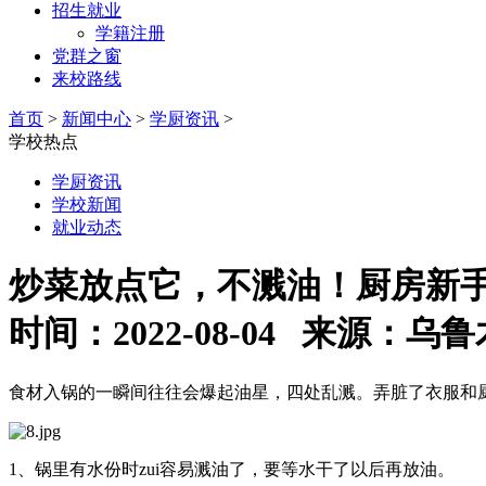
招生就业
学籍注册
党群之窗
来校路线
首页
>
新闻中心
>
学厨资讯
>
学校热点
学厨资讯
学校新闻
就业动态
炒菜放点它，不溅油！厨房新
时间：2022-08-04 来源
食材入锅的一瞬间往往会爆起油星，四处乱溅。弄脏了衣服和
1、锅里有水份时zui容易溅油了，要等水干了以后再放油。