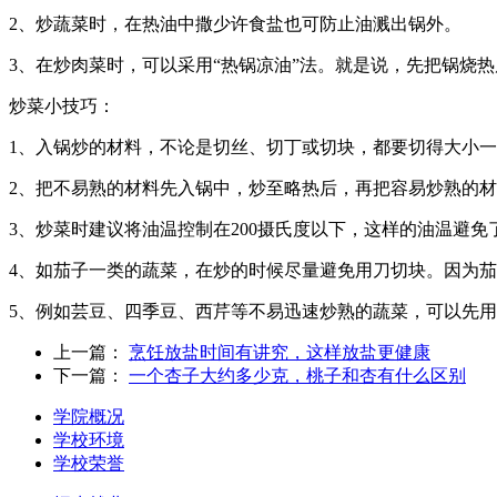
2、炒蔬菜时，在热油中撒少许食盐也可防止油溅出锅外。
3、在炒肉菜时，可以采用“热锅凉油”法。就是说，先把锅烧
炒菜小技巧：
1、入锅炒的材料，不论是切丝、切丁或切块，都要切得大小
2、把不易熟的材料先入锅中，炒至略热后，再把容易炒熟的
3、炒菜时建议将油温控制在200摄氏度以下，这样的油温避免
4、如茄子一类的蔬菜，在炒的时候尽量避免用刀切块。因为
5、例如芸豆、四季豆、西芹等不易迅速炒熟的蔬菜，可以先
上一篇：
烹饪放盐时间有讲究，这样放盐更健康
下一篇：
一个杏子大约多少克，桃子和杏有什么区别
学院概况
学校环境
学校荣誉