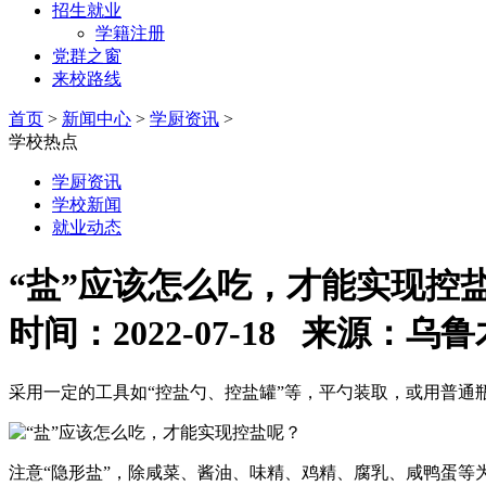
招生就业
学籍注册
党群之窗
来校路线
首页
>
新闻中心
>
学厨资讯
>
学校热点
学厨资讯
学校新闻
就业动态
“盐”应该怎么吃，才能实现控
时间：2022-07-18 来源
采用一定的工具如“控盐勺、控盐罐”等，平勺装取，或用普通
注意“隐形盐”，除咸菜、酱油、味精、鸡精、腐乳、咸鸭蛋