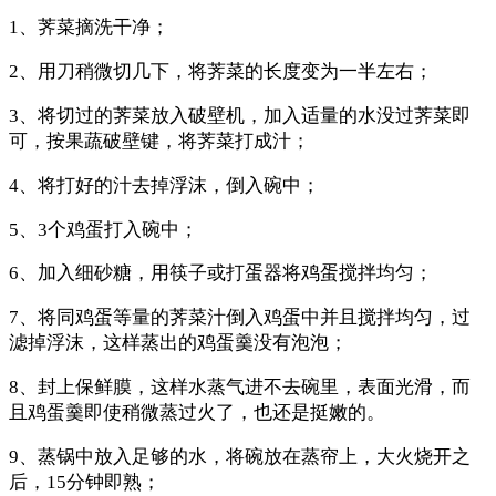
1、荠菜摘洗干净；
2、用刀稍微切几下，将荠菜的长度变为一半左右；
3、将切过的荠菜放入破壁机，加入适量的水没过荠菜即
可，按果蔬破壁键，将荠菜打成汁；
4、将打好的汁去掉浮沫，倒入碗中；
5、3个鸡蛋打入碗中；
6、加入细砂糖，用筷子或打蛋器将鸡蛋搅拌均匀；
7、将同鸡蛋等量的荠菜汁倒入鸡蛋中并且搅拌均匀，过
滤掉浮沫，这样蒸出的鸡蛋羹没有泡泡；
8、封上保鲜膜，这样水蒸气进不去碗里，表面光滑，而
且鸡蛋羹即使稍微蒸过火了，也还是挺嫩的。
9、蒸锅中放入足够的水，将碗放在蒸帘上，大火烧开之
后，15分钟即熟；