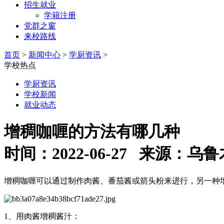
招生就业
学籍注册
党群之窗
来校路线
首页
>
新闻中心
>
学厨资讯
>
学校热点
学厨资讯
学校新闻
就业动态
增稠咖喱的方法有哪几种
时间：2022-06-27 来源
增稠咖喱可以通过制作肉酱、番茄酱或箭头粉来进行，另一种
1、用肉酱增稠酱汁：