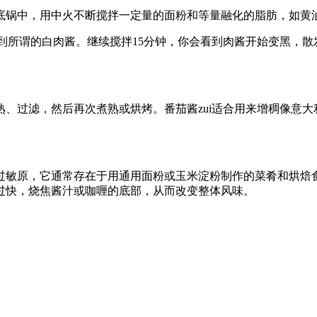
底锅中，用中火不断搅拌一定量的面粉和等量融化的脂肪，如黄
得到所谓的白肉酱。继续搅拌15分钟，你会看到肉酱开始变黑，
、过滤，然后再次煮熟或烘烤。番茄酱zui适合用来增稠像意
过敏原，它通常存在于用通用面粉或玉米淀粉制作的菜肴和烘焙
过快，烧焦酱汁或咖喱的底部，从而改变整体风味。