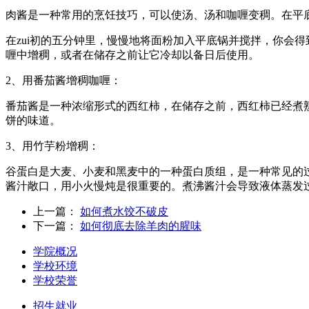
肉酱是一种常用的烹饪技巧，可以使汤、汤和咖喱变稠。在平
在zui初的五分钟里，慢慢地将面粉加入平底锅并搅拌，你会
喱中增稠，或者在储存之前让它冷却以备日后使用。
2、用番茄酱增稠咖喱：
番茄酱是一种浓缩形式的西红柿，在储存之前，西红柿已经煮熟
饼的味道。
3、用竹芋粉增稠：
谷蛋白是大麦、小麦和黑麦中的一种蛋白质组，是一种常见的
酱汁敞口，用小火慢炖是很重要的。煮沸酱汁会导致液体蒸发
上一篇：
如何煮水饺不破皮
下一篇：
如何彻底去除羊肉的腥味
学院概况
学校环境
学校荣誉
招生就业