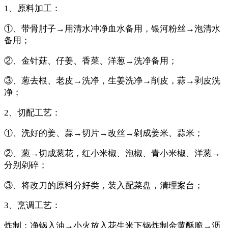
1、原料加工：
①、带骨肘子→用清水冲净血水备用，银河粉丝→泡清水
备用；
②、金针菇、仔姜、香菜、洋葱→洗净备用；
③、葱去根、老皮→洗净，生姜洗净→削皮，蒜→剥皮洗
净；
2、切配工艺：
①、洗好的姜、蒜→切片→改丝→剁成姜米、蒜米；
②、葱→切成葱花，红小米椒、泡椒、青小米椒、洋葱→
分别剁碎；
③、将改刀的原料分好类，装入配菜盘，清理案台；
3、烹调工艺：
炸制：净锅入油→小火放入花生米下锅炸制金黄酥脆→沥