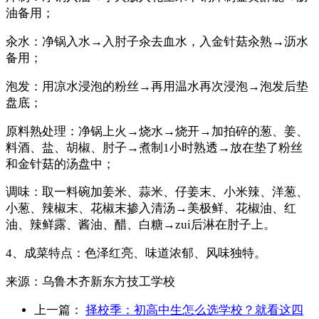
油备用；
汆水：净锅入水→入肘子汆去血水，入金针菇汆熟→沥水
备用；
泡发：用凉水浸泡的粉丝→再用温水再次浸泡→泡发后垫
盘底；
原料熟处理：净锅上火→烧水→烧开→加拍碎的葱、姜、
料酒、盐、胡椒、肘子→煮制1小时熟透→放在垫了粉丝
和金针菇的汤盘中；
调味：取一料碗加姜米、蒜米、仔姜末、小米辣、洋葱、
小葱、辣椒末、花椒末掺入清汤→美极鲜、花椒油、红
油、辣鲜露、酱油、醋、白糖→zui后淋在肘子上。
4、成菜特点：色泽红亮、味道浓郁、风味独特。
来源：
乌鲁木齐新东方技工学校
上一篇：
择校季：初高中生怎么选学校？就看这四