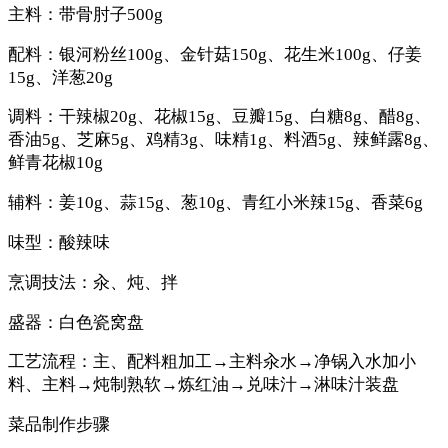
主料：带骨肘子500g
配料：银河粉丝100g、金针菇150g、花生米100g、仔姜
15g、洋葱20g
调料：干辣椒20g、花椒15g、豆瓣15g、白糖8g、醋8g、
香油5g、芝麻5g、鸡精3g、味精1g、料酒5g、辣鲜露8g、
鲜青花椒10g
辅料：姜10g、蒜15g、葱10g、青红小米辣15g、香菜6g
味型：酸辣味
烹调技法：汆、炖、拌
盛器：白色瓷窝盘
工艺流程：主、配料粗加工→主料汆水→净锅入水加小
料、主料→炖制熟软→炼红油→兑味汁→淋味汁装盘
菜品制作步骤