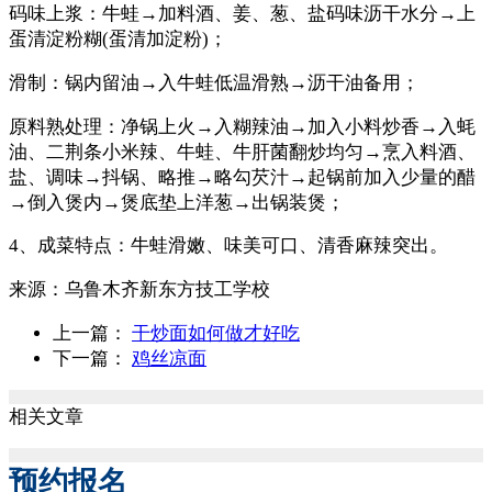
码味上浆：牛蛙→加料酒、姜、葱、盐码味沥干水分→上
蛋清淀粉糊(蛋清加淀粉)；
滑制：锅内留油→入牛蛙低温滑熟→沥干油备用；
原料熟处理：净锅上火→入糊辣油→加入小料炒香→入蚝
油、二荆条小米辣、牛蛙、牛肝菌翻炒均匀→烹入料酒、
盐、调味→抖锅、略推→略勾芡汁→起锅前加入少量的醋
→倒入煲内→煲底垫上洋葱→出锅装煲；
4、成菜特点：牛蛙滑嫩、味美可口、清香麻辣突出。
来源：
乌鲁木齐新东方技工学校
上一篇：
干炒面如何做才好吃
下一篇：
鸡丝凉面
相关文章
预约报名