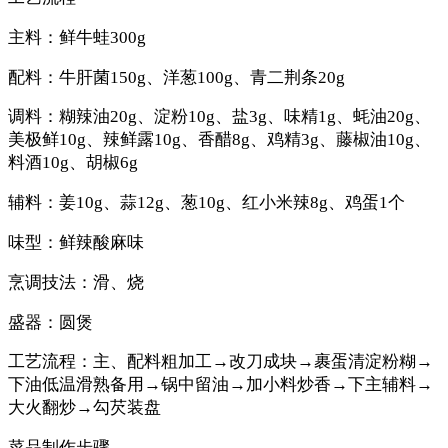
主料：鲜牛蛙300g
配料：牛肝菌150g、洋葱100g、青二荆条20g
调料：糊辣油20g、淀粉10g、盐3g、味精1g、蚝油20g、
美极鲜10g、辣鲜露10g、香醋8g、鸡精3g、藤椒油10g、
料酒10g、胡椒6g
辅料：姜10g、蒜12g、葱10g、红小米辣8g、鸡蛋1个
味型：鲜辣酸麻味
烹调技法：滑、烧
盛器：圆煲
工艺流程：主、配料粗加工→改刀成块→裹蛋清淀粉糊→
下油低温滑熟备用→锅中留油→加小料炒香→下主辅料→
大火翻炒→勾芡装盘
菜品制作步骤