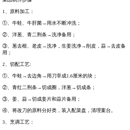
1、原料加工：
①、牛蛙、牛肝菌→用水不断冲洗；
②、洋葱、青二荆条→洗净备用；
③、葱去根、老皮→洗净，生姜洗净→削皮，蒜→去皮备
用；
2、切配工艺:
①、牛蛙→去边角→用刀宰成1.6厘米的块；
②、青红二荆条→切成圈，洋葱→切成条；
③、姜、蒜→切成姜片和蒜片备用；
④、将改刀的原料分好类，装入配菜盘，清理案台。
3、烹调工艺：