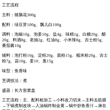
工艺流程
主料：猪脑花300g
配料：绿豆芽100g、飘儿白100g
调料：泡椒10g、泡姜10g、盐4g、味精1g、白糖20g、醋
20g、料酒8g、老抽2g、红油8g、小米辣8g、吉士粉5g、
番茄酱10g
辅料：泡打粉10g、淀粉20g、面粉15g、糯米粉20g、吉士
粉7g、蒜10g、姜10、葱15g
味型：鱼香味
烹调技法：煮
盛器：长方形窝盘
工艺流程：主、配料粗加工→小料改刀切末→主料去筋膜
→下锅煮制改块→入油锅炸制金黄→锅中炒鱼香汁→淋在