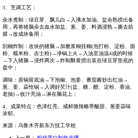
3、烹调工艺：
汆水煮制：绿豆芽、飘儿白→入沸水加油、盐余熟捞出备
用，再将猪脑汆去血水加盐、葱、姜、料酒浸熟→撕去筋
膜→改成块备用；
刮糊炸制：改块的猪脑→加脆浆糊挂糊(泡打粉、淀粉、面
粉、糯米粉、吉士粉)→净锅上火→入油至油温4成的时候
→下入猪脑→浸炸两次→炸制酥黄捞出装在绿豆芽垫底的
盘中；
调味：原锅留底油→下泡椒、泡姜、番茄酱炒出红油→
葱、姜、蒜怆锅→入调好芡汁(盐、糖、醋、淀粉、香油、
老抽)→收汁亮油→淋在脑花上；
4、成菜特点：色泽红亮、咸鲜微辣略带酸甜、葱姜蒜味
浓郁。
来源：
乌鲁木齐新东方技工学校
上一篇：
粉丝莲白制作步骤