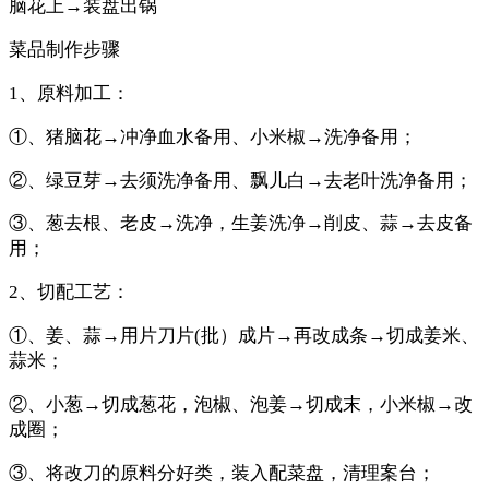
脑花上→装盘出锅
菜品制作步骤
1、原料加工：
①、猪脑花→冲净血水备用、小米椒→洗净备用；
②、绿豆芽→去须洗净备用、飘儿白→去老叶洗净备用；
③、葱去根、老皮→洗净，生姜洗净→削皮、蒜→去皮备
用；
2、切配工艺：
①、姜、蒜→用片刀片(批）成片→再改成条→切成姜米、
蒜米；
②、小葱→切成葱花，泡椒、泡姜→切成末，小米椒→改
成圈；
③、将改刀的原料分好类，装入配菜盘，清理案台；