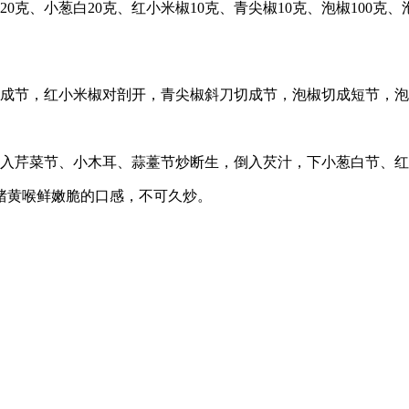
20克、小葱白20克、红小米椒10克、青尖椒10克、泡椒100克、
切成节，红小米椒对剖开，青尖椒斜刀切成节，泡椒切成短节，
放入芹菜节、小木耳、蒜薹节炒断生，倒入芡汁，下小葱白节、
猪黄喉鲜嫩脆的口感，不可久炒。