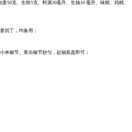
泡姜50克、生粉5克、料酒30毫升、生抽10 毫升、味精、鸡精、
泡姜切丁，均备用；
红小米椒节、青尖椒节炒匀，起锅装盘即可；