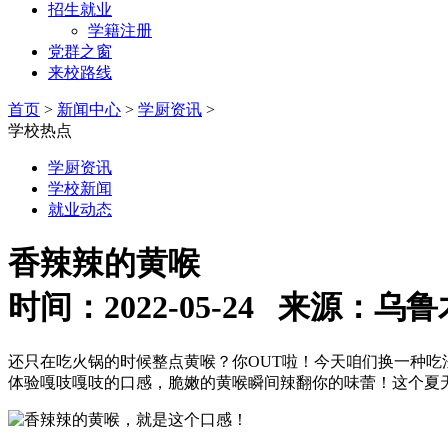
招生就业
学籍注册
党群之窗
来校路线
首页
>
新闻中心
>
学厨资讯
>
学校热点
学厨资讯
学校新闻
就业动态
香辣辣的黄喉
时间：2022-05-24 来源
还只在吃火锅的时候整点黄喉？你OUT啦！今天咱们换一种
体验嘎吱嘎吱的口感，脆嫩的黄喉瞬间辣翻你的味蕾！这个夏