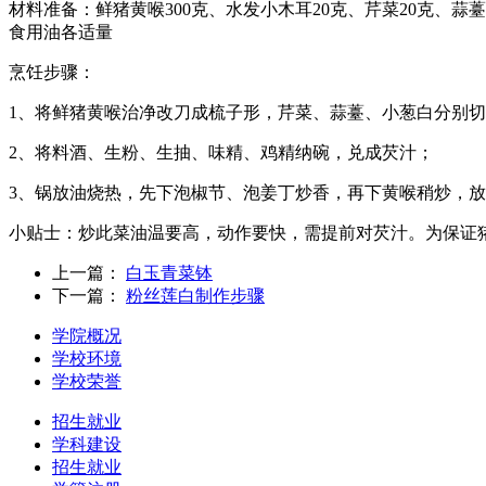
材料准备：鲜猪黄喉300克、水发小木耳20克、芹菜20克、蒜薹
食用油各适量
烹饪步骤：
1、将鲜猪黄喉治净改刀成梳子形，芹菜、蒜薹、小葱白分别
2、将料酒、生粉、生抽、味精、鸡精纳碗，兑成芡汁；
3、锅放油烧热，先下泡椒节、泡姜丁炒香，再下黄喉稍炒，
小贴士：炒此菜油温要高，动作要快，需提前对芡汁。为保证
上一篇：
白玉青菜钵
下一篇：
粉丝莲白制作步骤
学院概况
学校环境
学校荣誉
招生就业
学科建设
招生就业