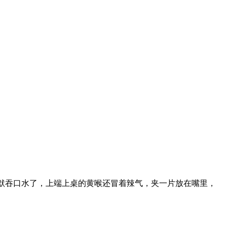
默吞口水了，上端上桌的黄喉还冒着辣气，夹一片放在嘴里，