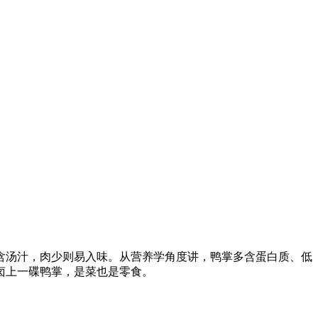
含汤汁，肉少则易入味。从营养学角度讲，鸭掌多含蛋白质、低
卤上一碟鸭掌，是菜也是零食。