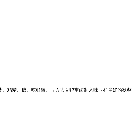
盐、鸡精、糖、辣鲜露、→入去骨鸭掌卤制入味→和拌好的秋葵