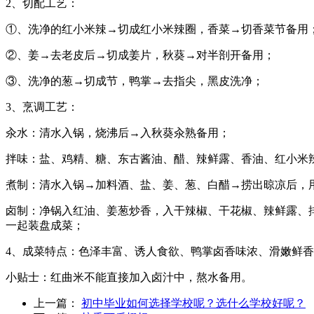
2、切配工艺：
①、洗净的红小米辣→切成红小米辣圈，香菜→切香菜节备用
②、姜→去老皮后→切成姜片，秋葵→对半剖开备用；
③、洗净的葱→切成节，鸭掌→去指尖，黑皮洗净；
3、烹调工艺：
汆水：清水入锅，烧沸后→入秋葵汆熟备用；
拌味：盐、鸡精、糖、东古酱油、醋、辣鲜露、香油、红小米
煮制：清水入锅→加料酒、盐、姜、葱、白醋→捞出晾凉后，
卤制：净锅入红油、姜葱炒香，入干辣椒、干花椒、辣鲜露、
一起装盘成菜；
4、成菜特点：色泽丰富、诱人食欲、鸭掌卤香味浓、滑嫩鲜
小贴士：红曲米不能直接加入卤汁中，熬水备用。
上一篇：
初中毕业如何选择学校呢？选什么学校好呢？