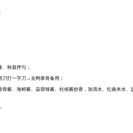
；
辣、秋葵拌匀；
用刀打一字刀→去鸭掌骨备用；
排骨酱、海鲜酱、蒜蓉辣酱、柱候酱炒香，加清水、红曲米水、
香。