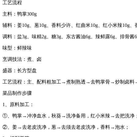
工艺流程
主料：鸭掌300g
辅料：姜10g、葱10g、香料少许、红曲米10g、红小米辣10g、
调料：盐3g、味精2g、糖3g、东古酱油6g、辣鲜露6g、排骨酱6
味型：鲜辣味
烹调技法：煮、卤
盛器：长方型盘
工艺流程：主、配料粗加工→煮制熟透→去鸭掌骨→炒制卤料
菜品制作步骤
1、原料加工：
①、鸭掌→冲净血水，秋葵→洗净备用，红小米辣→去把洗净
②、姜→去老皮洗净，葱→去须去老皮洗净，香料→泡水；