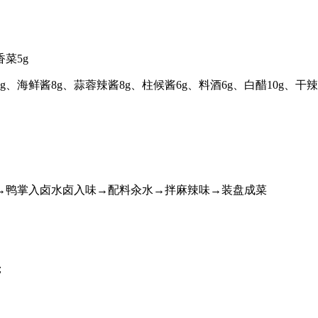
香菜5g
g、海鲜酱8g、蒜蓉辣酱8g、柱候酱6g、料酒6g、白醋10g、干辣
→鸭掌入卤水卤入味→配料汆水→拌麻辣味→装盘成菜
；