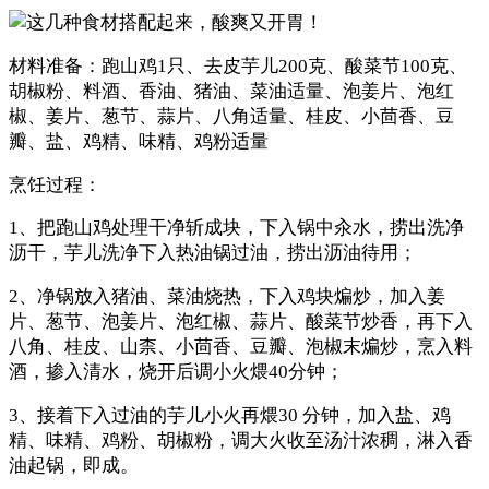
材料准备：跑山鸡1只、去皮芋儿200克、酸菜节100克、
胡椒粉、料酒、香油、猪油、菜油适量、泡姜片、泡红
椒、姜片、葱节、蒜片、八角适量、桂皮、小茴香、豆
瓣、盐、鸡精、味精、鸡粉适量
烹饪过程：
1、把跑山鸡处理干净斩成块，下入锅中汆水，捞出洗净
沥干，芋儿洗净下入热油锅过油，捞出沥油待用；
2、净锅放入猪油、菜油烧热，下入鸡块煸炒，加入姜
片、葱节、泡姜片、泡红椒、蒜片、酸菜节炒香，再下入
八角、桂皮、山柰、小茴香、豆瓣、泡椒末煸炒，烹入料
酒，掺入清水，烧开后调小火煨40分钟；
3、接着下入过油的芋儿小火再煨30 分钟，加入盐、鸡
精、味精、鸡粉、胡椒粉，调大火收至汤汁浓稠，淋入香
油起锅，即成。