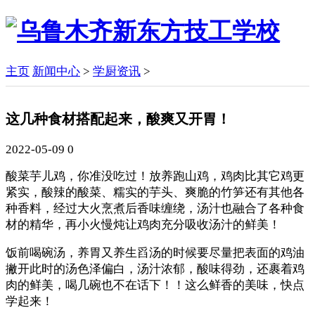
主页
新闻中心
>
学厨资讯
>
这几种食材搭配起来，酸爽又开胃！
2022-05-09
0
酸菜芋儿鸡，你准没吃过！放养跑山鸡，鸡肉比其它鸡更
紧实，酸辣的酸菜、糯实的芋头、爽脆的竹笋还有其他各
种香料，经过大火烹煮后香味缠绕，汤汁也融合了各种食
材的精华，再小火慢炖让鸡肉充分吸收汤汁的鲜美！
饭前喝碗汤，养胃又养生舀汤的时候要尽量把表面的鸡油
撇开此时的汤色泽偏白，汤汁浓郁，酸味得劲，还裹着鸡
肉的鲜美，喝几碗也不在话下！！这么鲜香的美味，快点
学起来！